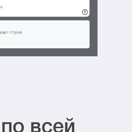
ндарт Строй
по всей