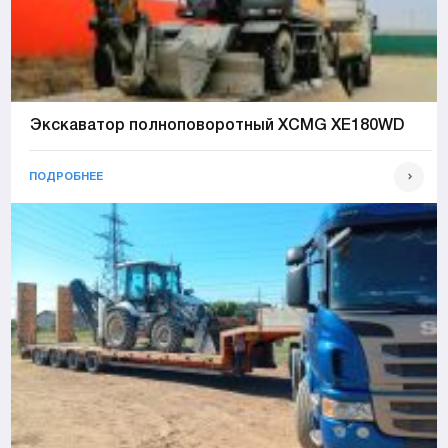
Экскаватор полноповоротный XCMG XE180WD
ПОДРОБНЕЕ